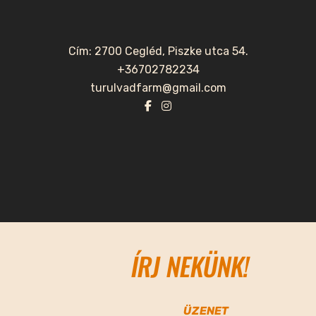
Cím: 2700 Cegléd, Piszke utca 54.
+36702782234
turulvadfarm@gmail.com
ÍRJ NEKÜNK!
ÜZENET