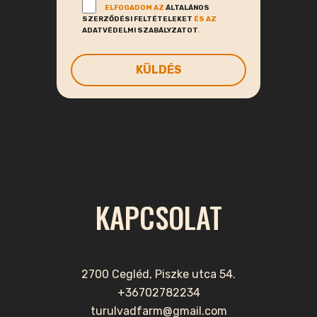
ELFOGADOM AZ
ÁLTALÁNOS
SZERZŐDÉSI FELTÉTELEKET
ÉS AZ
ADATVÉDELMI SZABÁLYZATOT
.
KAPCSOLAT
2700 Cegléd, Piszke utca 54.
+36702782234
turulvadfarm@gmail.com