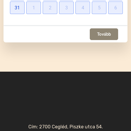
31
1
2
3
4
5
6
Tovább
Cím: 2700 Cegléd, Piszke utca 54.