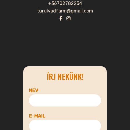
+36702782234
turulvadfarm@gmail.com
ÍRJ NEKÜNK!
NÉV
E-MAIL