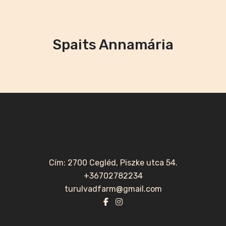
SZOLGÁLTATÁSOK
VADÁSZUNK
Spaits Annamária
Cím: 2700 Cegléd, Piszke utca 54.
+36702782234
turulvadfarm@gmail.com