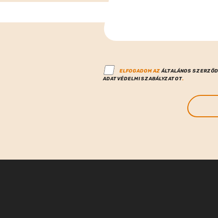
ELFOGADOM AZ
ÁLTALÁNOS SZERZŐD
ADATVÉDELMI SZABÁLYZATOT
.