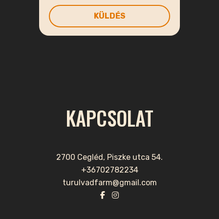
KAPCSOLAT
2700 Cegléd, Piszke utca 54.
+36702782234
turulvadfarm@gmail.com