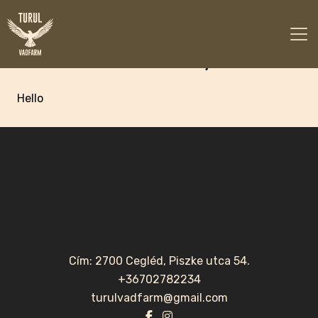
Pereszta Ibolya
Hello
Cím: 2700 Cegléd, Piszke utca 54.
+36702782234
turulvadfarm@gmail.com