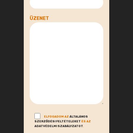
ÜZENET
ELFOGADOM AZ
ÁLTALÁNOS
SZERZŐDÉSI FELTÉTELEKET
ÉS AZ
ADATVÉDELMI SZABÁLYZATOT
.