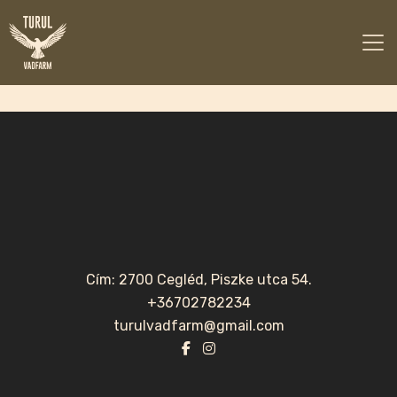
Team5
Cím: 2700 Cegléd, Piszke utca 54.
+36702782234
turulvadfarm@gmail.com