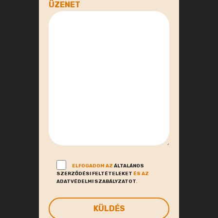
ÜZENET
ELFOGADOM AZ
ÁLTALÁNOS
SZERZŐDÉSI FELTÉTELEKET
ÉS AZ
ADATVÉDELMI SZABÁLYZATOT
.