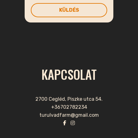
KAPCSOLAT
2700 Cegléd, Piszke utca 54.
+36702782234
turulvadfarm@gmail.com