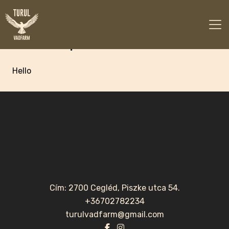
Spaits Annamária
Hello
Cím: 2700 Cegléd, Piszke utca 54.
+36702782234
turulvadfarm@gmail.com