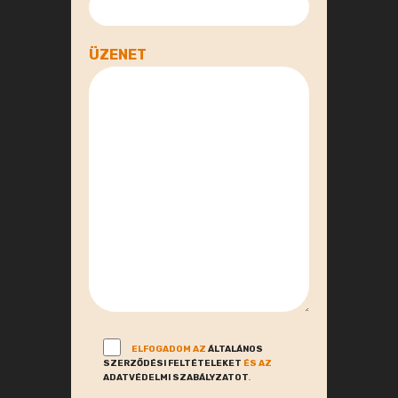
ÜZENET
ELFOGADOM AZ
ÁLTALÁNOS
SZERZŐDÉSI FELTÉTELEKET
ÉS AZ
ADATVÉDELMI SZABÁLYZATOT
.