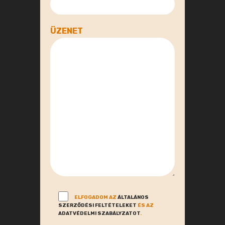
ÜZENET
ELFOGADOM AZ
ÁLTALÁNOS
SZERZŐDÉSI FELTÉTELEKET
ÉS AZ
ADATVÉDELMI SZABÁLYZATOT
.