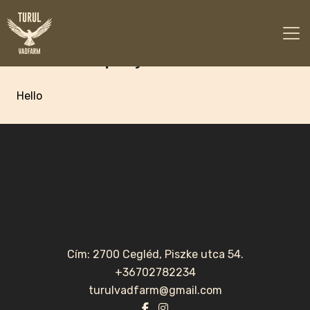
Campos jiménez anna
Hello
Cím: 2700 Cegléd, Piszke utca 54.
+36702782234
turulvadfarm@gmail.com