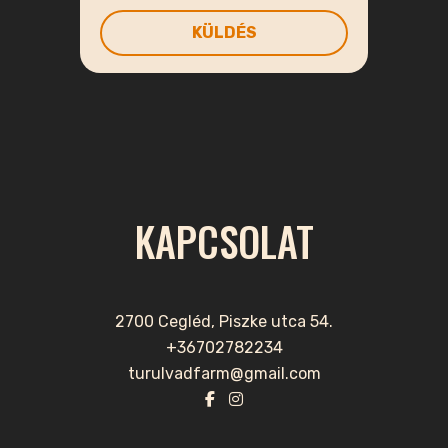
KAPCSOLAT
2700 Cegléd, Piszke utca 54.
+36702782234
turulvadfarm@gmail.com